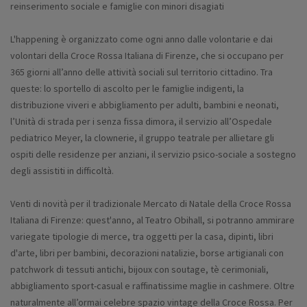
reinserimento sociale e famiglie con minori disagiati
L'happening è organizzato come ogni anno dalle volontarie e dai
volontari della Croce Rossa Italiana di Firenze, che si occupano per
365 giorni all’anno delle attività sociali sul territorio cittadino. Tra
queste: lo sportello di ascolto per le famiglie indigenti, la
distribuzione viveri e abbigliamento per adulti, bambini e neonati,
l’Unità di strada per i senza fissa dimora, il servizio all’Ospedale
pediatrico Meyer, la clownerie, il gruppo teatrale per allietare gli
ospiti delle residenze per anziani, il servizio psico-sociale a sostegno
degli assistiti in difficoltà.
Venti di novità per il tradizionale Mercato di Natale della Croce Rossa
Italiana di Firenze: quest'anno, al Teatro Obihall, si potranno ammirare
variegate tipologie di merce, tra oggetti per la casa, dipinti, libri
d'arte, libri per bambini, decorazioni natalizie, borse artigianali con
patchwork di tessuti antichi, bijoux con soutage, tè cerimoniali,
abbigliamento sport-casual e raffinatissime maglie in cashmere. Oltre
naturalmente all’ormai celebre spazio vintage della Croce Rossa. Per