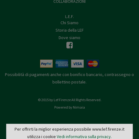
COLLABORAZIONI
L.E.F.
Chi Siamo
Storia della LEF
Dove siamo
Possibilità di pagamenti anche con bonifico bancario, contrassegno o
bollettino postale.
© 2015 by Lef Firenze All Rights Reserved.
Powered by Nimaia
Per offrirti la miglior esperienza possibile www.lef.firenze.it
utilizza i cookie
Vedi informativa sulla privacy
.
L.E.F. - Via de' Pucci, 4 - 50122 Firenze