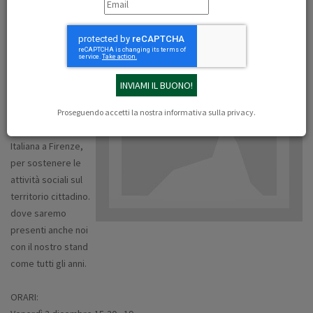
2-3-4 dicembre 2016
obihall firenze lungarno aldo moro
Torna il tradizionale
appuntamento con
la solidarietà: il
Mercato di Natale
Proseguendo accetti la nostra
informativa sulla privacy
.
della Croce Rossa
Italiana a Firenze,
per sostenere le
attività sociali sul
territorio cittadino.
dove saremo
presenti anche noi
con il nostro stand
come tutti gli anni.
ORARI: