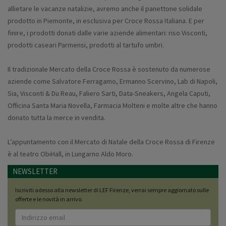
allietare le vacanze natalizie, avremo anche il panettone solidale
prodotto in Piemonte, in esclusiva per Croce Rossa Italiana. E per
finire, i prodotti donati dalle varie aziende alimentari: riso Visconti,
prodotti caseari Parmensi, prodotti al tartufo umbri.
Il tradizionale Mercato della Croce Rossa è sostenuto da numerose
aziende come Salvatore Ferragamo, Ermanno Scervino, Lab di Napoli,
Sia, Visconti & Du Reau, Faliero Sarti, Data-Sneakers, Angela Caputi,
Officina Santa Maria Novella, Farmacia Molteni e molte altre che hanno
donato tutta la merce in vendita.
L’appuntamento con il Mercato di Natale della Croce Rossa di Firenze
è al teatro ObiHall, in Lungarno Aldo Moro.
NEWSLETTER
Iscriviti adesso alla newsletter di LEF Firenze, verrai sempre aggiornato sulle
offerte e le novità in arrivo.