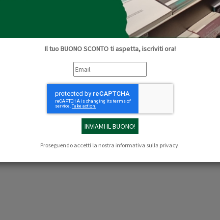
:
Benedetta Pazzagli, psicoterapeuta
di presentazione
in Via de’ Pucci 4, Firenze 1 marzo 2017 ore 18
incontri (Libreria ore 18):
29 marzo, 26 aprile, 31 maggio
er il 29 marzo leggiamo per il gruppo “La marcia dei frigoriferi verso il Polo Nord”,
Il tuo BUONO SCONTO ti aspetta, iscriviti ora!
i, Lef, 2009
ice@lef.firenze.it
.
Per saperne di più
:
www.libroterapia.net
Proseguendo accetti la nostra
informativa sulla privacy
.