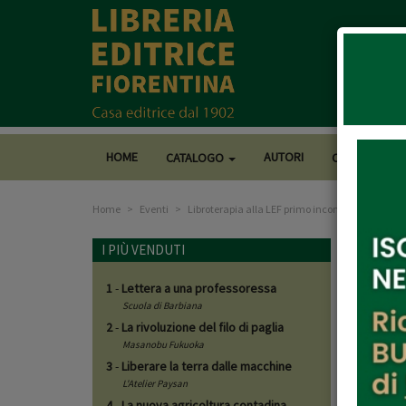
HOME
AUTORI
CATALOGO
CASA EDITRI
Home
Eventi
Libroterapia alla LEF primo incontro
Libro
I PIÙ VENDUTI
1
-
Lettera a una professoressa
29 - 
Scuola di Barbiana
2
-
La rivoluzione del filo di paglia
Masanobu Fukuoka
3
-
Liberare la terra dalle macchine
Un piccol
L'Atelier Paysan
Filo condu
4
-
La nuova agricoltura contadina