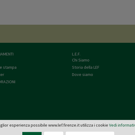
AMENTI
L.E.F.
Chi Siamo
e stampa
Storia della LEF
ter
Dove siamo
RAZIONI
miglior esperienza possibile www.lef.firenze.it utilizza i cookie
Vedi informati
L.E.F. - Via de' Pucci, 4 - 50122 Firenze
Tel: 055 579921 - Fax: 055 2399342 - C.F. e P.IVA 03745190482 -
editrice@lef.firenze.it