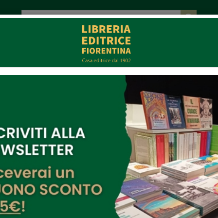
tot. € 0,00
EVENTI
COLLABORAZIONI
CONTATTI
CE
MULTIMEDIA
terapia alla LEF primo incontro
3- 2017 ore 18:00
o gruppo di persone si incontrano una sera al mese in libreria.
ttore un libro, specchio per vedersi da prospettive diverse e strumento di cura per