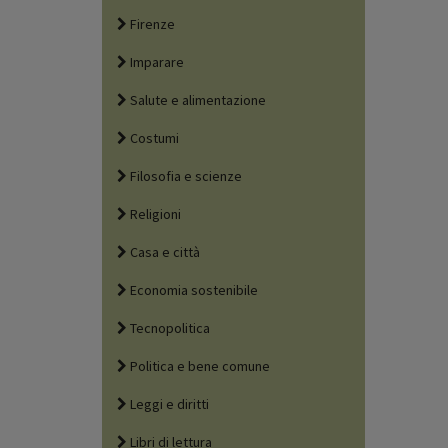
Firenze
Imparare
Salute e alimentazione
Costumi
Filosofia e scienze
Religioni
Casa e città
Economia sostenibile
Tecnopolitica
Politica e bene comune
Leggi e diritti
Libri di lettura