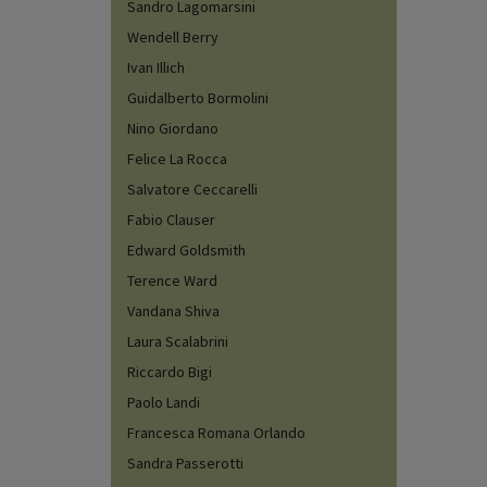
Sandro Lagomarsini
Wendell Berry
Ivan Illich
Guidalberto Bormolini
Nino Giordano
Felice La Rocca
Salvatore Ceccarelli
Fabio Clauser
Edward Goldsmith
Terence Ward
Vandana Shiva
Laura Scalabrini
Riccardo Bigi
Paolo Landi
Francesca Romana Orlando
Sandra Passerotti