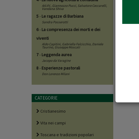
Conduce
AA.VV.,
Giannozzo Pucci
,
Salvatore Ceccarelli
,
Vandana Shiva
Incontro 
5
-
Le ragazze di Barbiana
Prossimi 
Sandra Passerotti
Letture:
p
6
-
La compresenza dei morti e dei
F.Sacchett
viventi
Info:editr
Aldo Capitini
,
Gabriella Falcicchio
,
Daniele
Taurino
,
Giuseppe Moscati
7
-
Leggenda aurea
Jacopo da Varagine
8
-
Esperienze pastorali
Don Lorenzo Milani
CATEGORIE
Cristianesimo
Vita nei campi
Toscana e tradizioni popolari