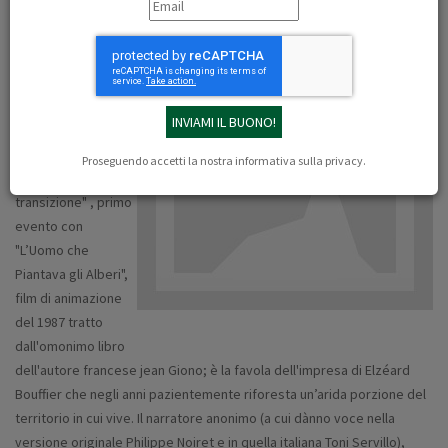
15- 1- 18 ore 19:00
Centro età libera rifredi romito pin Nascondi la mappa
Via Carlo Bini, 5, 50134 Firenze FI, Italia
All'interno della
rassegna
cinematografica
gratuita del gruppo
Proseguendo accetti la nostra
informativa sulla privacy
.
"Firenze statuto in
transizione" , primo
evento con
"L’Uomo che
Piantava gli Alberi",
film di animazione
del 1987 tratto
dall'omonimo libro
dell'autore francese jean Giono; è la favola dell'impresa di Elzéard
Bouffier che negli anni pazientemente riforesta un’arida porzione del
territorio in cui vive. Il narratore anonimo (a cui dànno voce nella
versione originale Philippe Noiret e in quella italiana Toni Servillo),