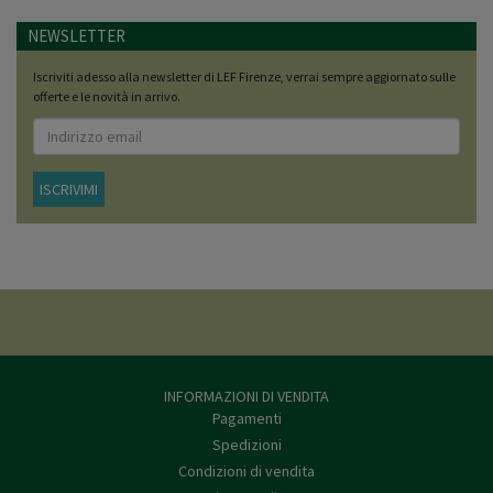
NEWSLETTER
Iscriviti adesso alla newsletter di LEF Firenze, verrai sempre aggiornato sulle
offerte e le novità in arrivo.
ISCRIVIMI
INFORMAZIONI DI VENDITA
Pagamenti
Spedizioni
Condizioni di vendita