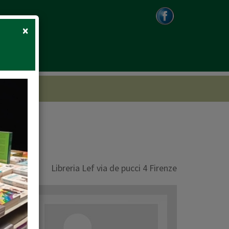
Close
×
Libreria Lef via de pucci 4 Firenze
don
ermo,