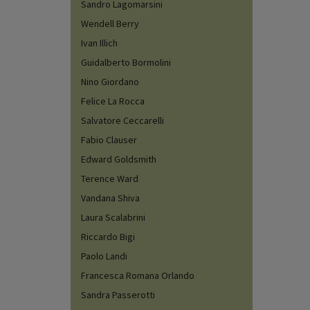
Sandro Lagomarsini
Wendell Berry
Ivan Illich
Guidalberto Bormolini
Nino Giordano
Felice La Rocca
Salvatore Ceccarelli
Fabio Clauser
Edward Goldsmith
Terence Ward
Vandana Shiva
Laura Scalabrini
Riccardo Bigi
Paolo Landi
Francesca Romana Orlando
Sandra Passerotti