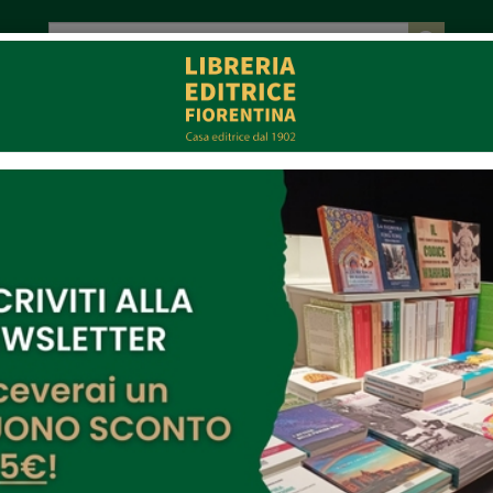
tot. € 0,00
EVENTI
COLLABORAZIONI
CONTATTI
CE
MULTIMEDIA
erdì della LEF - Don Puglisi di Mario Lancisi
-18 ore 17:00
perdere chi ti porta a mala strada!". Era questa l'esortazione che 
ripeteva senza stancarsi ai ragazzi del quartiere Brancaccio di Pal
o che solo a partire dalle giovani generazioni si sarebbe potuta