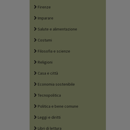
Firenze
Imparare
Salute e alimentazione
Costumi
Filosofia e scienze
Religioni
Casa e città
Economia sostenibile
Tecnopolitica
Politica e bene comune
Leggi e diritti
Libri di lettura