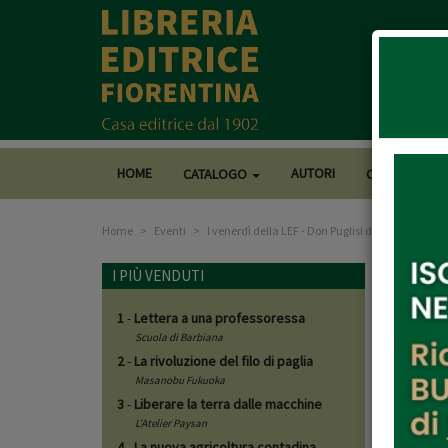
HOME
AUTORI
CATALOGO
CASA EDITRI
Home
Eventi
I venerdì della LEF - Don Puglisi di Mario Lancisi
I ven
I PIÙ VENDUTI
1
-
Lettera a una professoressa
26-10
Scuola di Barbiana
2
-
La rivoluzione del filo di paglia
"Lascia 
Masanobu Fukuoka
Puglisi 
3
-
Liberare la terra dalle macchine
persuas
L'Atelier Paysan
4
-
La nuova agricoltura contadina