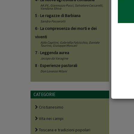
estirpa
AA.VV.,
Giannozzo Pucci
,
Salvatore Ceccarelli
,
ordinat
Vandana Shiva
omicidi 
5
-
Le ragazze di Barbiana
Sandra Passerotti
coscien
6
-
La compresenza dei morti e dei
non sol
viventi
sacerdo
Aldo Capitini
,
Gabriella Falcicchio
,
Daniele
protegg
Taurino
,
Giuseppe Moscati
consapev
7
-
Leggenda aurea
Jacopo da Varagine
se non e
8
-
Esperienze pastorali
spiritua
Don Lorenzo Milani
complea
voluto 
interfer
CATEGORIE
Cristianesimo
Vita nei campi
Toscana e tradizioni popolari