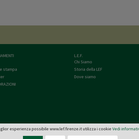
AMENTI
L.E.F.
Chi Siamo
e stampa
Storia della LEF
ter
Dove siamo
RAZIONI
miglior esperienza possibile www.lef.firenze.it utilizza i cookie
Vedi informati
L.E.F. - Via de' Pucci, 4 - 50122 Firenze
Tel: 055 579921 - Fax: 055 2399342 - C.F. e P.IVA 03745190482 -
editrice@lef.firenze.it