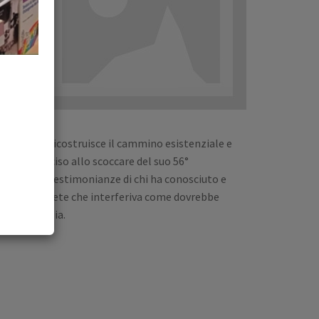
venne
li
are
aggioso
cativo,
l male
ario Lancisi ricostruisce il cammino esistenziale e
ui venne ucciso allo scoccare del suo 56°
hito dalle testimonianze di chi ha conosciuto e
ngelo, un prete che interferiva come dovrebbe
o di giustizia.