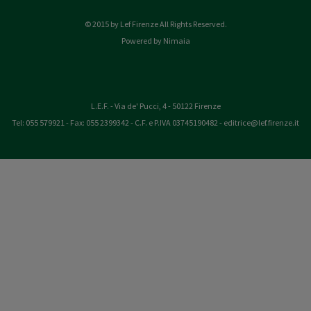
© 2015 by Lef Firenze All Rights Reserved.
Powered by Nimaia
L.E.F. - Via de' Pucci, 4 - 50122 Firenze
Tel: 055 579921 - Fax: 055 2399342 - C.F. e P.IVA 03745190482 -
editrice@lef.firenze.it