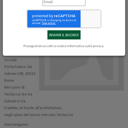
29-10-16 ore 12:30
roma salone sociale
Sabato 29 Ottobre
2016
Dalle 12.30 alle
14.00
Proseguendo accetti la nostra
informativa sulla privacy
.
Salone dell’Editoria
Sociale
Porta Futuro: Via
Galvani 108, 00153
Roma
Nel cuore di
Testaccio tra via
Galvani e via
Franklin, di fronte all’ex Mattatoio,
negli spazi del nuovo mercato Testaccio
Intervengono: