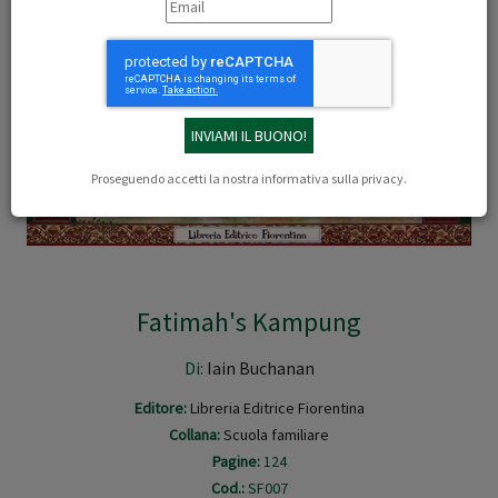
Proseguendo accetti la nostra
informativa sulla privacy
.
Fatimah's Kampung
Di:
Iain Buchanan
Editore:
Libreria Editrice Fiorentina
Collana:
Scuola familiare
Pagine:
124
Cod.:
SF007